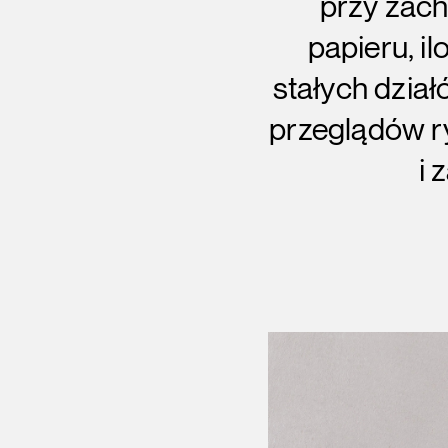
przy zach
papieru, i
stałych dzia
przeglądów ry
i 