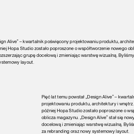
ign Alive” – kwartalnik poświęcony projektowaniu produktu, architek
iej Hopa Studio zostało poproszone o współtworzenie nowego ob
rozszerzając grupę docelową i zmieniając warstwę wizualną. Byliśm
ystemowy layout.
Pięć lat temu powstał „Design Alive” – kwarta
projektowaniu produktu, architektury i wnętr
później Hopa Studio zostało poproszone o w
oblicza magazynu. „Design Alive” stał się no
docelową i zmieniając warstwę wizualną. Byli
za rebranding oraz nowy systemowy layout.