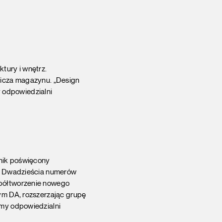
tury i wnętrz.
licza magazynu. „Design
y odpowiedzialni
lnik poświęcony
z. Dwadzieścia numerów
spółtworzenie nowego
wym DA, rozszerzając grupę
śmy odpowiedzialni