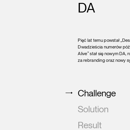
DA
Pięć lat temu powstał „Des
Dwadzieścia numerów późn
Alive” stał się nowym DA, 
za rebranding oraz nowy s
Challenge
Solution
Result