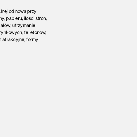
lnej od nowa przy
, papieru, ilości stron;
iałów; utrzymanie
ynkowych, felietonów,
m atrakcyjnej formy.