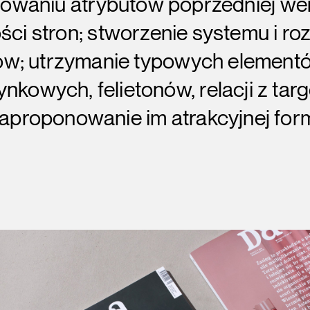
owaniu atrybutów poprzedniej wers
lości stron; stworzenie systemu i ro
łów; utrzymanie typowych elemen
nkowych, felietonów, relacji z ta
zaproponowanie im atrakcyjnej for