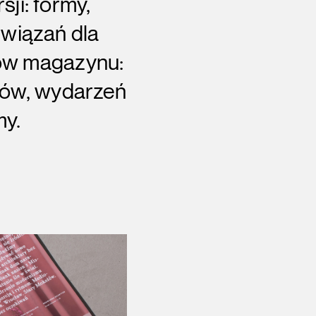
ji: formy,
związań dla
tów magazynu:
rgów, wydarzeń
my.