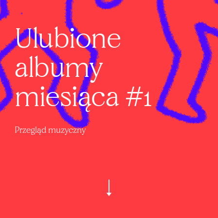
Ulubione
albumy
miesiąca #1
Przegląd muzyczny